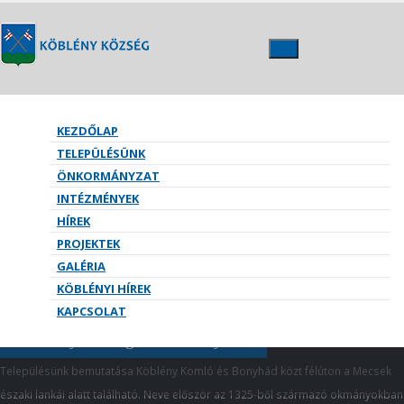
KEZDŐLAP
TELEPÜLÉSÜNK
ÖNKORMÁNYZAT
INTÉZMÉNYEK
HÍREK
Nyomtatványok
PROJEKTEK
GALÉRIA
KÖBLÉNYI HÍREK
KAPCSOLAT
Köblény Község Önkormányzata
Településünk bemutatása Köblény Komló és Bonyhád közt félúton a Mecsek
északi lankái alatt található. Neve először az 1325-ből származó okmányokban