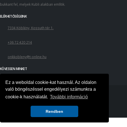
bukkant fel, melyek Kubli alakban említik.
ELÉRHETŐSÉGEINK
7334 Köblény, Kossuth tér 1.
+36 72 420 214
onkkobleny@t-online.hu
KÖVESSEN MINKET
Ez a weboldal cookie-kat használ. Az oldalon
való böngészéssel engedélyezi számunkra a
cookie-k használatát.
További információ
Adatvédelmi nyilatkozat
Rendben