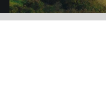
Szeretettel köszöntjük
Köblény Község
weboldalán!